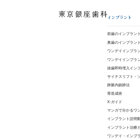
インプラント
前歯のインプラン
奥歯のインプラン
ワンデイインプラ
ワンデイインプラント®
抜歯即時埋入イン
サイナスリフト・
静脈内鎮静法
骨造成術
X-ガイド
マンガで分かるワ
インプラント説明
インプラント治療
ワンデイ・インプ