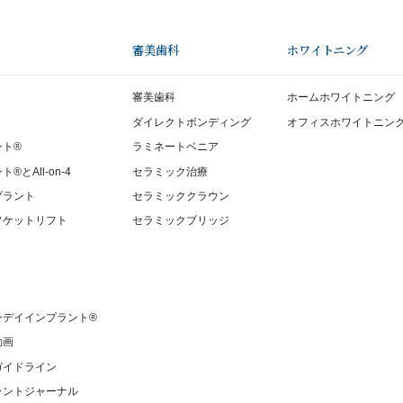
審美歯科
ホワイトニング
ト
審美歯科
ホームホワイトニング
ト
ダイレクトボンディング
オフィスホワイトニン
ント®
ラミネートベニア
とAll-on-4
セラミック治療
プラント
セラミッククラウン
ソケットリフト
セラミックブリッジ
ンデイインプラント®
動画
ガイドライン
ラントジャーナル