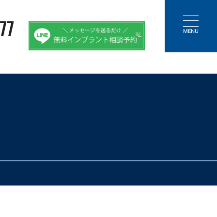
77
MENU