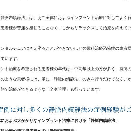
「静脈内鎮静法」は、あご全体におよぶインプラント治療に対してよく
、患者様が苦痛を感じることなく、しかもリラックスして治療を終えて
。
デンタルチェアにさえ座ることができないほどの歯科治療恐怖症の患者
しています。
ラント治療を希望される患者様の年代は、中高年以上の方が多く、持病
そのような患者様には、単に「静脈内鎮静法」のみを行うだけでなく、
状態で治療ができるような「全身管理」も行っています。
症例に対し
多くの静脈内鎮静法の症例経験が
体におよぶ大がかりなインプラント治療における「静脈内鎮静法」
歯科治療恐怖症患者様への「静脈内鎮静法」