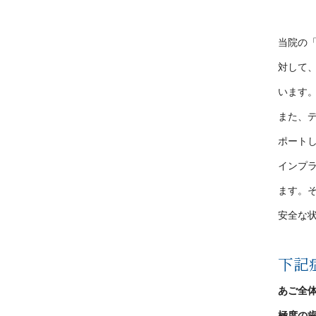
当院の
対して
います
また、
ポート
インプ
ます。
安全な
下記
あご全
極度の