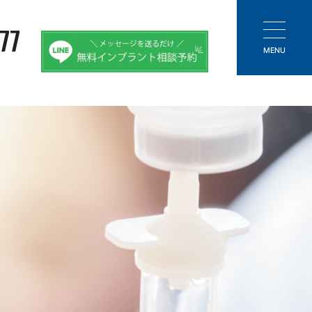
77
MENU