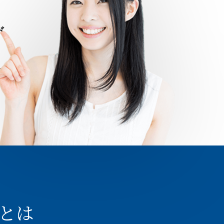
が
ら
とは