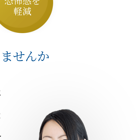
恐怖感を
軽減
りませんか
に
と
け