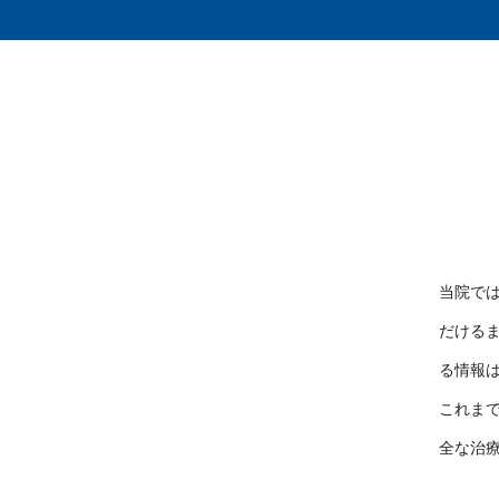
当院で
だける
る情報
これま
全な治