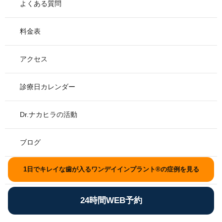
よくある質問
料金表
アクセス
診療日カレンダー
Dr.ナカヒラの活動
ブログ
1日でキレイな歯が入るワンデイインプラント®の症例を見る
資料請求
24時間WEB予約
プライバシーポリシー
Copyright © 2020 東京銀座歯科