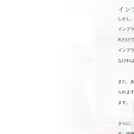
イン
しかし
インプ
れだけ
インプ
なけれ
また、
られま
ます。
さらに
す。保