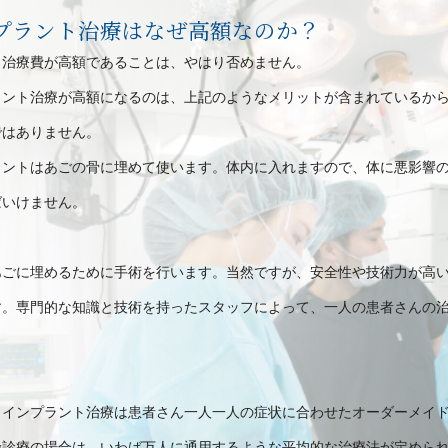
プラント治療はなぜ高額なのか？
、治療費が高額であることは、やはり否めません。
ラント治療が高額になるのは、上記のようなメリットが含まれているか
ではありません。
ラントはあごの骨に埋めて使います。体内に入れますので、体に悪影響
ばいけません。
あごに埋めるために手術を行います。当然ですが、安全性や技術力が高
す。専門的な知識と技術を持ったスタッフによって、一人の患者さんの
、インプラント治療は患者さん一人一人の症状に合わせたオーダーメイ
険診療の場合は、いわば万人に通用するような平均的な治療法が定めら