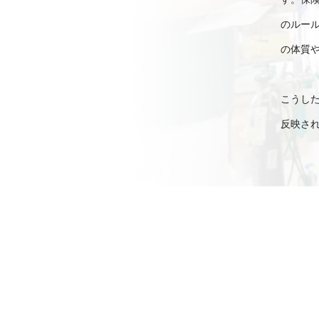
のルー
の体質
こうし
反映さ