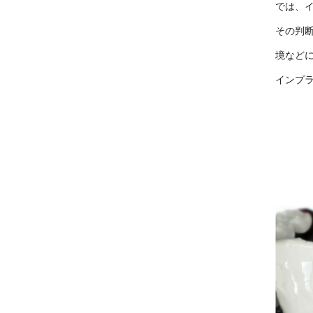
では、
その判
境など
インプ