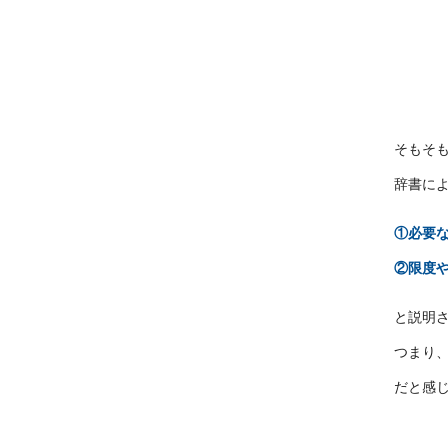
そもそ
辞書に
①必要
②限度
と説明
つまり
だと感