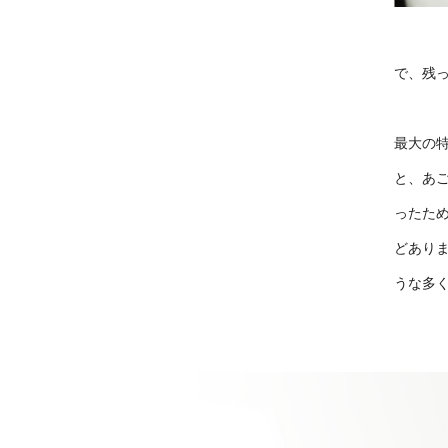
で、残
最大の
と、あ
ったた
どあり
うな多