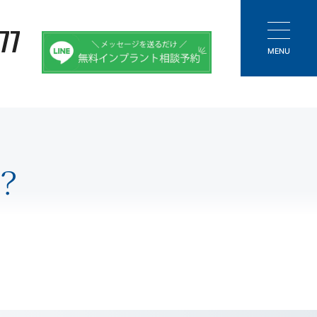
77
MENU
？