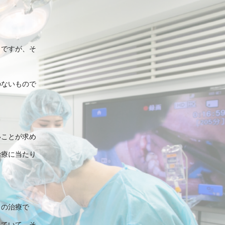
らですが、そ
のないもので
いことが求め
治療に当たり
ドの治療で
れていて、そ